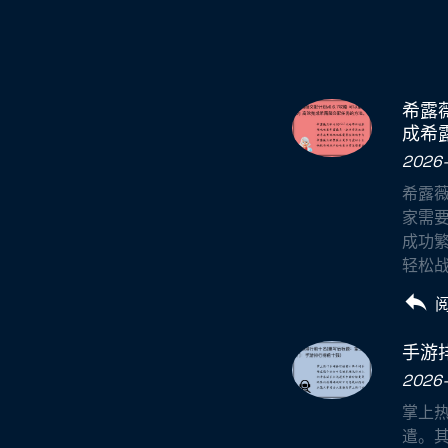
希露
成希
2026-
希露薇
家需
成功繁
轻松战
手游
2026-
掌上
遣。