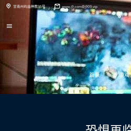
甘南州屿庙神教35号
www.j9.com@j909.vip
首页
游戏
恐惧再