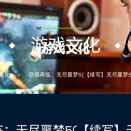
游戏文化
文化
恐惧再临：无尽噩梦5(【续写】无尽噩梦
临：无尽噩梦5(【续写】