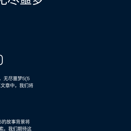
)
无尽噩梦5(5
篇文章中，我们将
5的故事背景将
索。我们期待这