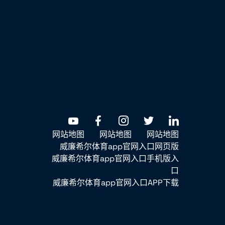
网站地图
网站地图
网站地图
威廉希尔体育app官网入口网页版
威廉希尔体育app官网入口手机版入
口
威廉希尔体育app官网入口APP下载