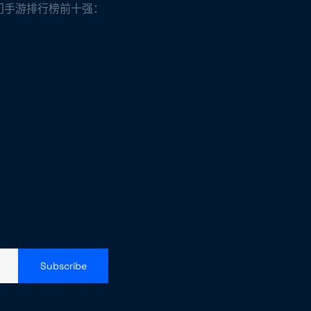
门手游排行榜前十强：
Subscribe