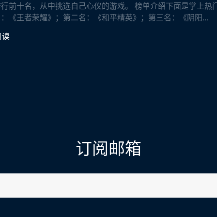
排行前十名，从中挑选自己心仪的游戏。 榜单介绍下面是掌上热
：《王者荣耀》；第二名：《和平精英》；第三名：《阴阳...
阅读
订阅邮箱
l